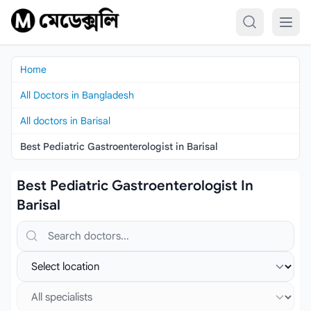
Skip to content
Home
All Doctors in Bangladesh
All doctors in Barisal
Best Pediatric Gastroenterologist in Barisal
Best Pediatric Gastroenterologist In
Barisal
Search doctors, hospitals or specialties
Select location
Select specialist