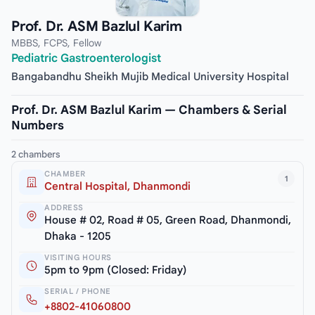
Prof. Dr. ASM Bazlul Karim
MBBS, FCPS, Fellow
Pediatric Gastroenterologist
Bangabandhu Sheikh Mujib Medical University Hospital
Prof. Dr. ASM Bazlul Karim — Chambers & Serial
Numbers
2 chambers
CHAMBER
1
Central Hospital, Dhanmondi
ADDRESS
House # 02, Road # 05, Green Road, Dhanmondi,
Dhaka - 1205
VISITING HOURS
5pm to 9pm (Closed: Friday)
SERIAL / PHONE
+8802-41060800