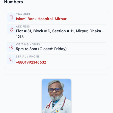
Numbers
CHAMBER
Islami Bank Hospital, Mirpur
ADDRESS
Plot # 31, Block # D, Section # 11, Mirpur, Dhaka –
1216
VISITING HOURS
5pm to 8pm (Closed: Friday)
SERIAL / PHONE
+8801992346632