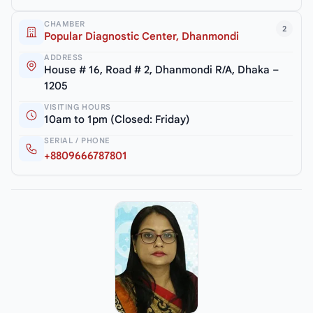
CHAMBER
2
Popular Diagnostic Center, Dhanmondi
ADDRESS
House # 16, Road # 2, Dhanmondi R/A, Dhaka –
1205
VISITING HOURS
10am to 1pm (Closed: Friday)
SERIAL / PHONE
+8809666787801