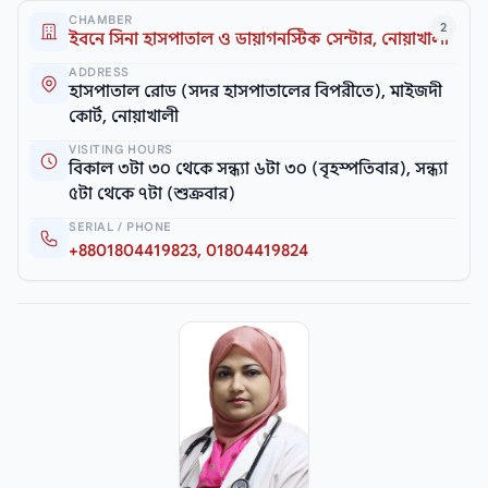
CHAMBER
2
ইবনে সিনা হাসপাতাল ও ডায়াগনস্টিক সেন্টার, নোয়াখালী
ADDRESS
হাসপাতাল রোড (সদর হাসপাতালের বিপরীতে), মাইজদী
কোর্ট, নোয়াখালী
VISITING HOURS
বিকাল ৩টা ৩০ থেকে সন্ধ্যা ৬টা ৩০ (বৃহস্পতিবার), সন্ধ্যা
৫টা থেকে ৭টা (শুক্রবার)
SERIAL / PHONE
+8801804419823, 01804419824